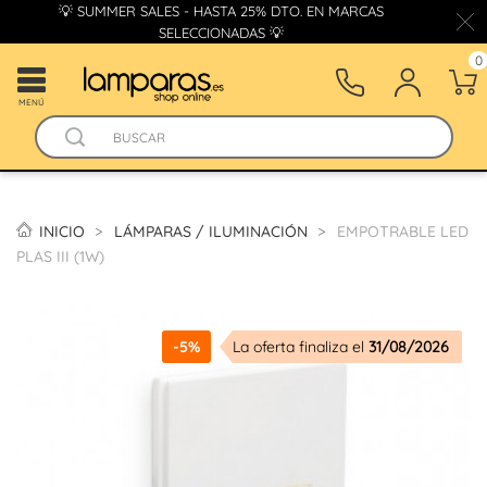
💡 SUMMER SALES - HASTA 25% DTO. EN MARCAS
SELECCIONADAS 💡
0
MENÚ
INICIO
LÁMPARAS / ILUMINACIÓN
EMPOTRABLE LED
PLAS III (1W)
-5%
La oferta finaliza el
31/08/2026