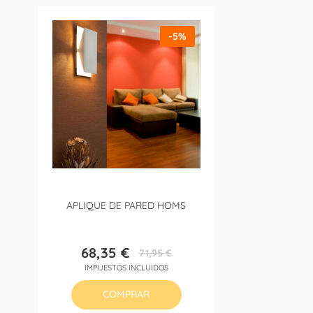
-5%
APLIQUE DE PARED HOMS
68,35 €
71,95 €
Precio
Precio
IMPUESTOS INCLUIDOS
base
COMPRAR