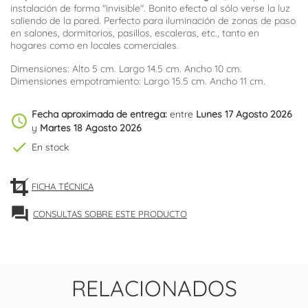
instalación de forma "invisible". Bonito efecto al sólo verse la luz
saliendo de la pared. Perfecto para iluminación de zonas de paso
en salones, dormitorios, pasillos, escaleras, etc., tanto en
hogares como en locales comerciales.
Dimensiones: Alto 5 cm. Largo 14.5 cm. Ancho 10 cm.
Dimensiones empotramiento: Largo 15.5 cm. Ancho 11 cm.
Fecha aproximada de entrega:
entre
Lunes 17 Agosto 2026
schedule
y
Martes 18 Agosto 2026
check
En stock
FICHA TÉCNICA
forum
CONSULTAS SOBRE ESTE PRODUCTO
RELACIONADOS