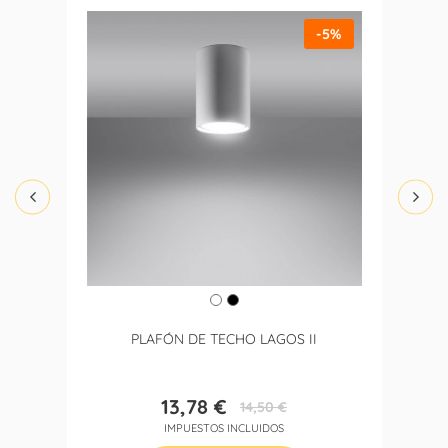
-5%
PLAFÓN DE TECHO LAGOS II
13,78 €
14,50 €
Precio
Precio
IMPUESTOS INCLUIDOS
base