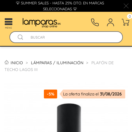
💡 SUMMER SALES - HASTA 25% DTO. EN MARCAS
SELECCIONADAS 💡
0
MENÚ
INICIO
LÁMPARAS / ILUMINACIÓN
PLAFÓN DE
TECHO LAGOS III
-5%
La oferta finaliza el
31/08/2026