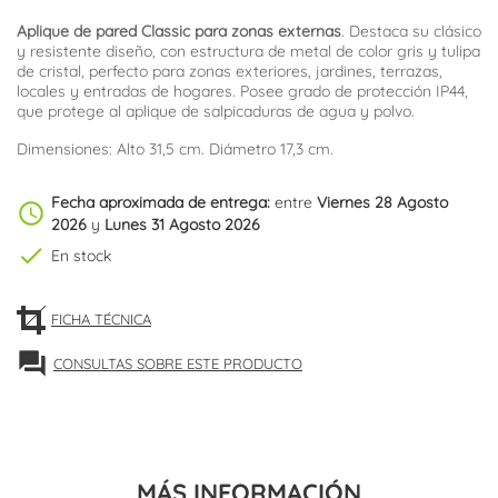
Aplique de pared Classic para zonas externas
. Destaca su clásico
y resistente diseño, con estructura de metal de color gris y tulipa
de cristal, perfecto para zonas exteriores, jardines, terrazas,
locales y entradas de hogares. Posee grado de protección IP44,
que protege al aplique de salpicaduras de agua y polvo.
Dimensiones: Alto 31,5 cm. Diámetro 17,3 cm.
Fecha aproximada de entrega:
entre
Viernes 28 Agosto
schedule
2026
y
Lunes 31 Agosto 2026
check
En stock
FICHA TÉCNICA
forum
CONSULTAS SOBRE ESTE PRODUCTO
MÁS INFORMACIÓN