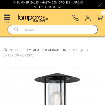
💡 SUMMER SALES - HASTA 25% DTO. EN MARCAS
SELECCIONADAS 💡
0
MENÚ
INICIO
LÁMPARAS / ILUMINACIÓN
APLIQUE DE
EXTERIOR CLASSIC