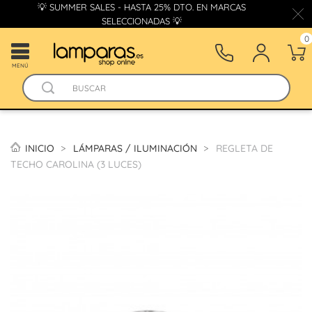
💡 SUMMER SALES - HASTA 25% DTO. EN MARCAS
SELECCIONADAS 💡
0
MENÚ
INICIO
LÁMPARAS / ILUMINACIÓN
REGLETA DE
TECHO CAROLINA (3 LUCES)