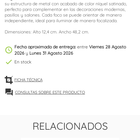
su estructura de metal con acabado de color níquel satinado,
perfecto para complementar en las decoraciones modernas,
pasillos y salones. Cada foco se puede orientar de manera
independiente, ideal para iluminar de manera focalizada.
Dimensiones: Alto 12,4 cm. Ancho 48,2 cm.
Fecha aproximada de entrega:
entre
Viernes 28 Agosto
schedule
2026
y
Lunes 31 Agosto 2026
check
En stock
FICHA TÉCNICA
forum
CONSULTAS SOBRE ESTE PRODUCTO
RELACIONADOS