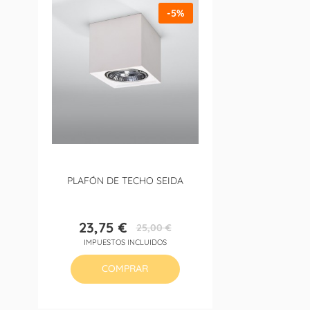
-5%
PLAFÓN DE TECHO SEIDA
23,75 €
25,00 €
Precio
Precio
IMPUESTOS INCLUIDOS
base
COMPRAR