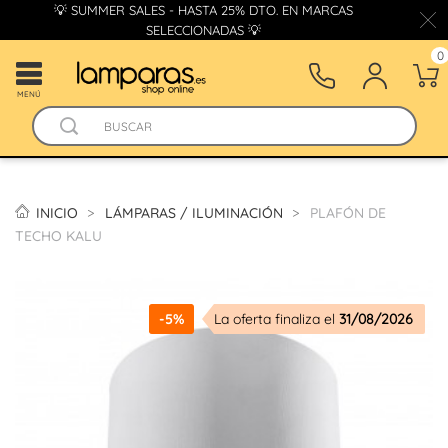
💡 SUMMER SALES - HASTA 25% DTO. EN MARCAS
SELECCIONADAS 💡
0
MENÚ
INICIO
LÁMPARAS / ILUMINACIÓN
PLAFÓN DE
TECHO KALU
-5%
La oferta finaliza el
31/08/2026