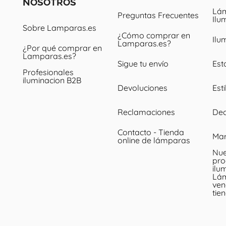
NOSOTROS
Lám
Preguntas Frecuentes
Ilu
Sobre Lamparas.es
¿Cómo comprar en
Ilu
Lamparas.es?
¿Por qué comprar en
Lamparas.es?
Sigue tu envío
Est
Profesionales
iluminacion B2B
Devoluciones
Esti
Reclamaciones
Dec
Contacto - Tienda
Ma
online de lámparas
Nue
pro
ilu
Lá
ven
tie