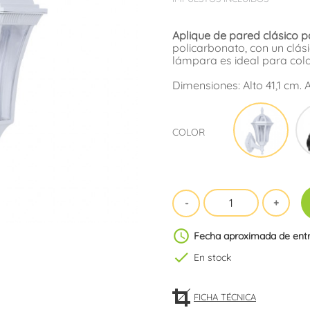
Aplique de pared clásico 
policarbonato, con un clás
lámpara es ideal para colo
Dimensiones: Alto 41,1 cm. 
Blan
COLOR
schedule
Fecha aproximada de ent
check
En stock
FICHA TÉCNICA