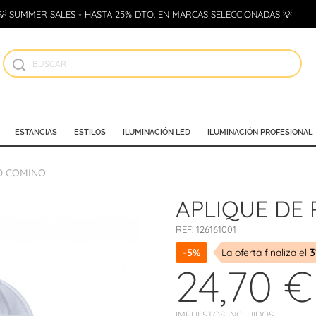
💡 SUMMER SALES - HASTA 25% DTO. EN MARCAS SELECCIONADAS 💡
ESTANCIAS
ESTILOS
ILUMINACIÓN LED
ILUMINACIÓN PROFESIONAL
D COMINO
APLIQUE DE
REF:
126161001
-5%
La oferta finaliza el
3
24,70 €
IMPUESTOS INCLUIDOS