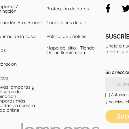
paras /
Protección de datos
minación
minación Profesional
Condiciones de uso
SUSCRÍ
ancias de la casa
Política de Cookies
Únete a nu
Mapa del sitio - Tienda
los
ofertas y 
Online Iluminación
oración
Su direcció
rcas
vas lámparas y
ductos de
Autorizo 
minacion
mparas más
y noticias re
didas en nuestra
nda online