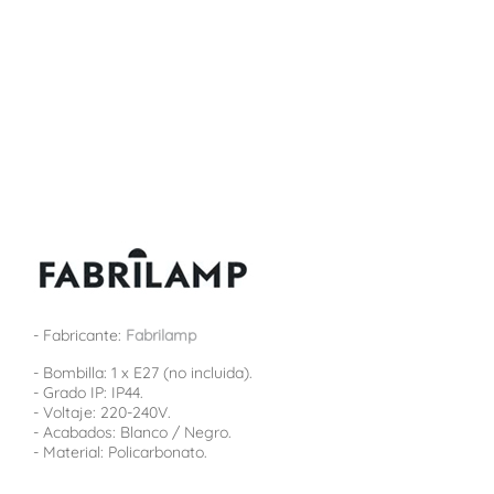
- Fabricante:
Fabrilamp
- Bombilla: 1 x E27 (no incluida).
- Grado IP: IP44.
- Voltaje: 220-240V.
- Acabados: Blanco / Negro.
- Material: Policarbonato.