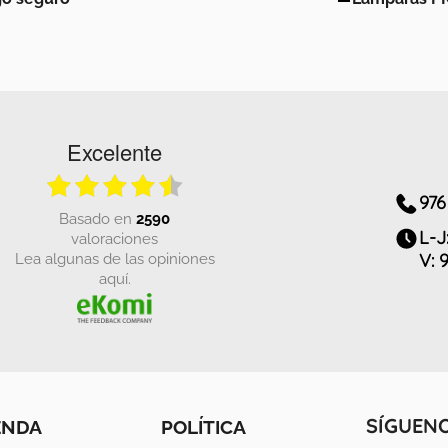
Excelente
976
basado en
2590
L-J
valoraciones
Lea algunas de las opiniones
V: 
aquí.
ENDA
POLÍTICA
SÍGUEN