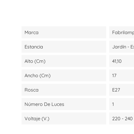
Marca
Fabrilam
Estancia
Jardín - E
Alto (cm)
41,10
Ancho (cm)
17
Rosca
E27
Número De Luces
1
Voltaje (V.)
220 - 240