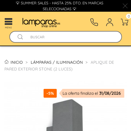
💡 SUMMER SALES - HASTA 25% DTO. EN MARCAS
SELECCIONADAS 💡
0
MENÚ
INICIO
LÁMPARAS / ILUMINACIÓN
APLIQUE DE
PARED EXTERIOR STONE (2 LUCES)
-5%
La oferta finaliza el
31/08/2026