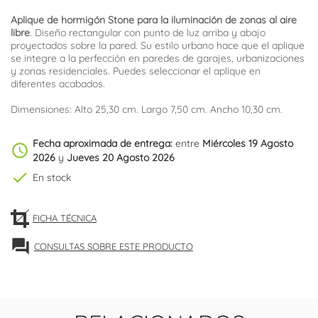
Aplique de hormigón Stone para la iluminación de zonas al aire
libre
. Diseño rectangular con punto de luz arriba y abajo
proyectados sobre la pared. Su estilo urbano hace que el aplique
se integre a la perfección en paredes de garajes, urbanizaciones
y zonas residenciales. Puedes seleccionar el aplique en
diferentes acabados.
Dimensiones: Alto 25,30 cm. Largo 7,50 cm. Ancho 10,30 cm.
Fecha aproximada de entrega:
entre
Miércoles 19 Agosto
schedule
2026
y
Jueves 20 Agosto 2026
check
En stock
FICHA TÉCNICA
forum
CONSULTAS SOBRE ESTE PRODUCTO