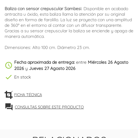
Baliza con sensor crepuscular Sambesi
. Disponible en acabado
antracita u óxido, esta baliza llama la atención por su original
diseño en forma de farolillo. La luz se proyecta con una amplitud
de 360º en el entorno al contar con un difusor transparente.
Gracias a su sensor crepuscular la baliza se enciende y apaga de
manera automática.
Dimensiones: Alto 100 cm. Diámetro 23 cm.
Fecha aproximada de entrega:
entre
Miércoles 26 Agosto
schedule
2026
y
Jueves 27 Agosto 2026
check
En stock
FICHA TÉCNICA
forum
CONSULTAS SOBRE ESTE PRODUCTO