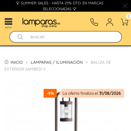
💡 SUMMER SALES - HASTA 25% DTO. EN MARCAS
SELECCIONADAS 💡
0
MENÚ
INICIO
LÁMPARAS / ILUMINACIÓN
BALIZA DE
EXTERIOR SAMBESI II
-5%
La oferta finaliza el
31/08/2026