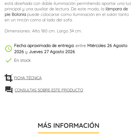
está diseñada con doble iluminación permitiendo aportar una luz
principal y una auxiliar de lectura. De este modo, la
lámpara de
pie Bolonia
puede colocarse como iluminación en el salón tanto
en un rincón como al lado del sofa.
Dimensiones: Alto 180 cm. Largo 34 cm.
Fecha aproximada de entrega:
entre
Miércoles 26 Agosto
schedule
2026
y
Jueves 27 Agosto 2026
check
En stock
FICHA TÉCNICA
forum
CONSULTAS SOBRE ESTE PRODUCTO
MÁS INFORMACIÓN