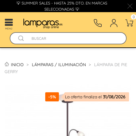
💡 SUMMER SALES - HASTA 25% DTO. EN MARCAS
SELECCIONADAS 💡
0
MENÚ
INICIO
LÁMPARAS / ILUMINACIÓN
LÁMPARA DE PIE
GERRY
-5%
La oferta finaliza el
31/08/2026