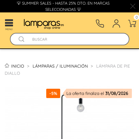
💡 SUMMER SALES - HASTA 25% DTO. EN MARCAS
SELECCIONADAS 💡
0
MENÚ
INICIO
LÁMPARAS / ILUMINACIÓN
LÁMPARA DE PIE
DIALLO
-5%
La oferta finaliza el
31/08/2026