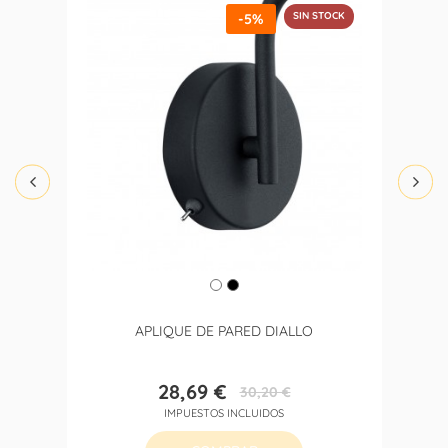
SIN STOCK
-5%
APLIQUE DE PARED DIALLO
28,69 €
30,20 €
Precio
Precio
IMPUESTOS INCLUIDOS
base