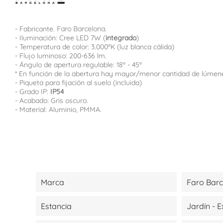
- Fabricante.
Faro Barcelona
.
- Iluminación: Cree LED 7W (
integrado
)
- Temperatura de color: 3.000ºK (luz blanca cálida)
- Flujo luminoso: 200-636 lm.
- Ángulo de apertura regulable: 18º - 45º
* En función de la abertura hay mayor/menor cantidad de lúmen
- Piqueta para fijación al suelo (incluida)
- Grado IP:
IP54
- Acabado: Gris oscuro.
- Material: Aluminio, PMMA.
Marca
Faro Bar
Estancia
Jardín - E