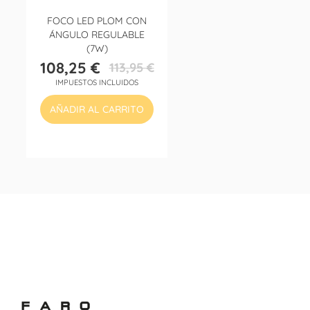
FOCO LED PLOM CON
ÁNGULO REGULABLE
(7W)
108,25 €
113,95 €
Precio
Precio
IMPUESTOS INCLUIDOS
base
AÑADIR AL CARRITO