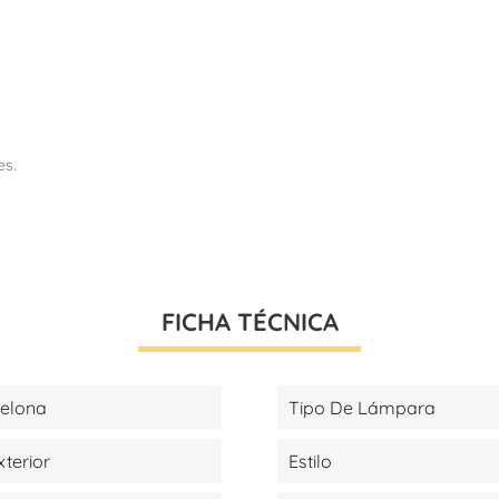
es.
FICHA TÉCNICA
celona
Tipo De Lámpara
xterior
Estilo