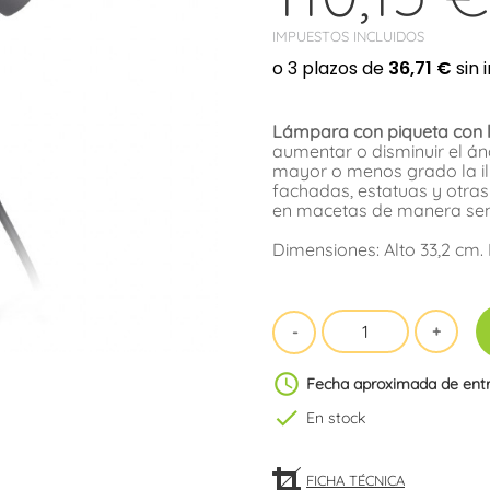
IMPUESTOS INCLUIDOS
Lámpara con piqueta con 
aumentar o disminuir el áng
mayor o menos grado la ilu
fachadas, estatuas y otras
en macetas de manera senc
Dimensiones: Alto 33,2 cm. 
schedule
Fecha aproximada de ent
check
En stock
FICHA TÉCNICA