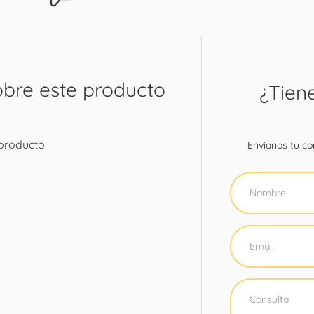
obre este producto
¿Tien
 producto
Envíanos tu con