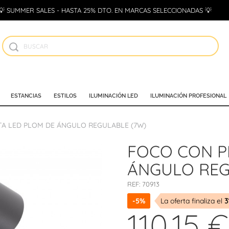
💡 SUMMER SALES - HASTA 25% DTO. EN MARCAS SELECCIONADAS 💡
ESTANCIAS
ESTILOS
ILUMINACIÓN LED
ILUMINACIÓN PROFESIONAL
A LED PLOM DE ÁNGULO REGULABLE (7W)
FOCO CON P
ÁNGULO REG
REF:
70913
-5%
La oferta finaliza el
3
110,15 €