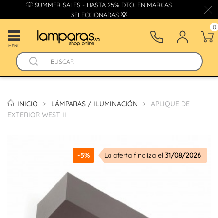
💡 SUMMER SALES - HASTA 25% DTO. EN MARCAS
SELECCIONADAS 💡
0
MENÚ
INICIO
LÁMPARAS / ILUMINACIÓN
APLIQUE DE
EXTERIOR WEST II
-5%
La oferta finaliza el
31/08/2026