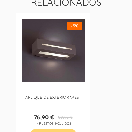
RELACIONADOS
-5%
APLIQUE DE EXTERIOR WEST
76,90 €
80,95 €
Precio
Precio
IMPUESTOS INCLUIDOS
base