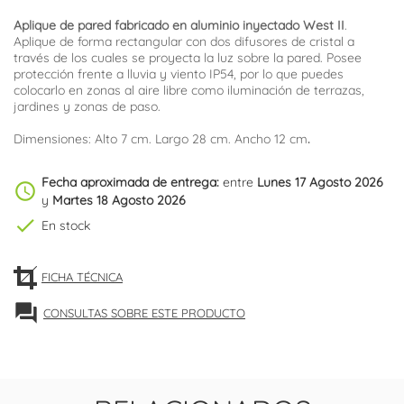
Aplique de pared fabricado en aluminio inyectado West II
.
Aplique de forma rectangular con dos difusores de cristal a
través de los cuales se proyecta la luz sobre la pared. Posee
protección frente a lluvia y viento IP54, por lo que puedes
colocarlo en zonas al aire libre como iluminación de terrazas,
jardines y zonas de paso.
Dimensiones: Alto 7 cm. Largo 28 cm. Ancho 12 cm
.
Fecha aproximada de entrega:
entre
Lunes 17 Agosto 2026
schedule
y
Martes 18 Agosto 2026
check
En stock
FICHA TÉCNICA
forum
CONSULTAS SOBRE ESTE PRODUCTO