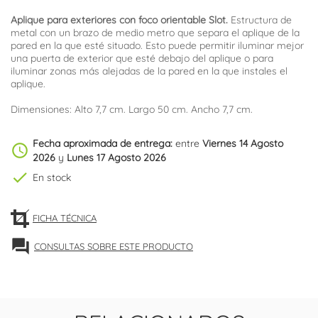
Aplique para exteriores con foco orientable Slot.
Estructura de
metal con un brazo de medio metro que separa el aplique de la
pared en la que esté situado. Esto puede permitir iluminar mejor
una puerta de exterior que esté debajo del aplique o para
iluminar zonas más alejadas de la pared en la que instales el
aplique.
Dimensiones: Alto 7,7 cm. Largo 50 cm. Ancho 7,7 cm.
Fecha aproximada de entrega:
entre
Viernes 14 Agosto
schedule
2026
y
Lunes 17 Agosto 2026
check
En stock
FICHA TÉCNICA
forum
CONSULTAS SOBRE ESTE PRODUCTO