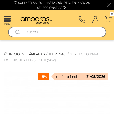
💡 SUMMER SALES - HASTA 25% DTO. EN MARCAS
SELECCIONADAS 💡
0
MENÚ
INICIO
LÁMPARAS / ILUMINACIÓN
FOCO PARA
EXTERIORES LED SLOT II (14W)
-5%
La oferta finaliza el
31/08/2026