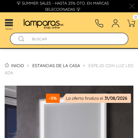
💡 SUMMER SALES - HASTA 25% DTO. EN MARCAS
SELECCIONADAS 💡
0
MENÚ
INICIO
ESTANCIAS DE LA CASA
ESPEJO CON LUZ LED
ADA
-5%
La oferta finaliza el
31/08/2026