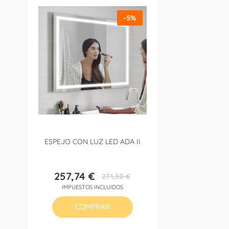
-5%
ESPEJO CON LUZ LED ADA II
257,74 €
271,30 €
Precio
Precio
IMPUESTOS INCLUIDOS
base
COMPRAR