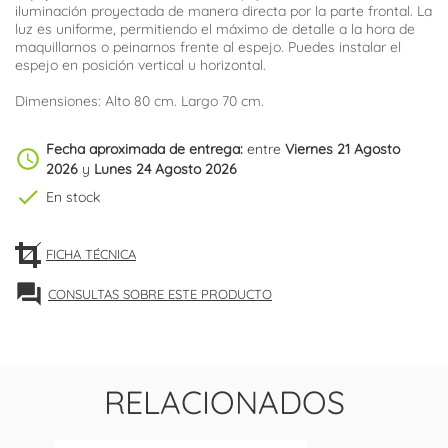
iluminación proyectada de manera directa por la parte frontal. La
luz es uniforme, permitiendo el máximo de detalle a la hora de
maquillarnos o peinarnos frente al espejo. Puedes instalar el
espejo en posición vertical u horizontal.
Dimensiones: Alto 80 cm. Largo 70 cm.
Fecha aproximada de entrega:
entre
Viernes 21 Agosto
schedule
2026
y
Lunes 24 Agosto 2026
check
En stock
FICHA TÉCNICA
forum
CONSULTAS SOBRE ESTE PRODUCTO
RELACIONADOS