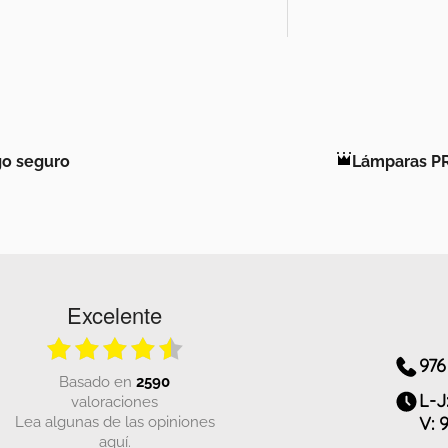
o seguro
Lámparas P
Excelente
976
basado en
2590
L-J
valoraciones
Lea algunas de las opiniones
V: 
aquí.