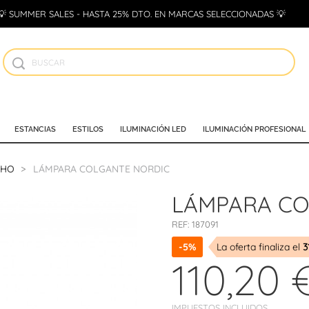
💡 SUMMER SALES - HASTA 25% DTO. EN MARCAS SELECCIONADAS 💡
ESTANCIAS
ESTILOS
ILUMINACIÓN LED
ILUMINACIÓN PROFESIONAL
CHO
LÁMPARA COLGANTE NORDIC
LÁMPARA CO
REF:
187091
-5%
La oferta finaliza el
3
110,20 
IMPUESTOS INCLUIDOS