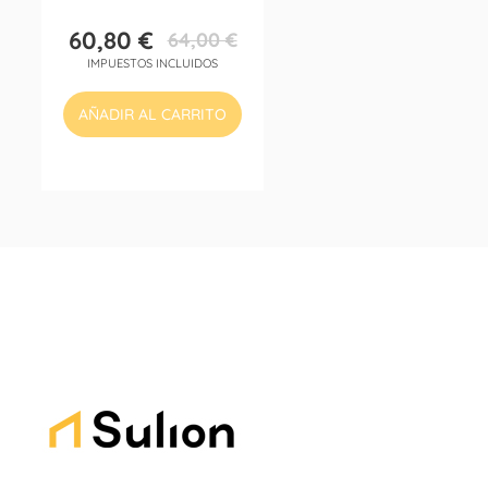
60,80 €
64,00 €
Precio
Precio
IMPUESTOS INCLUIDOS
base
AÑADIR AL CARRITO