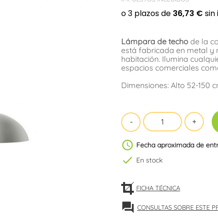
Lámpara de techo
de la c
está fabricada en metal y 
habitación. Ilumina cualqu
espacios comerciales como
Dimensiones: Alto 52-150 
schedule
Fecha aproximada de ent
check
En stock
FICHA TÉCNICA
forum
CONSULTAS SOBRE ESTE 