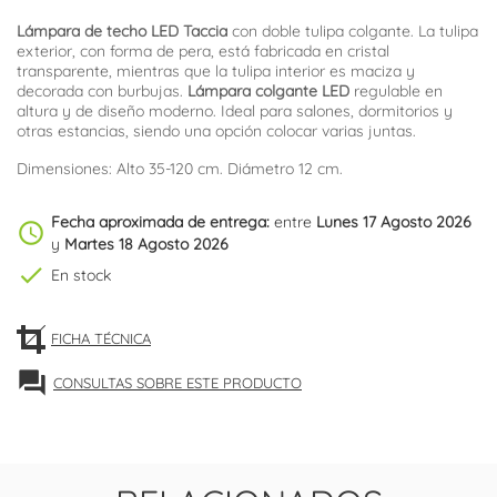
Lámpara de techo LED Taccia
con doble tulipa colgante. La tulipa
exterior, con forma de pera, está fabricada en cristal
transparente, mientras que la tulipa interior es maciza y
decorada con burbujas.
Lámpara colgante LED
regulable en
altura y de diseño moderno. Ideal para salones, dormitorios y
otras estancias, siendo una opción colocar varias juntas.
Dimensiones: Alto 35-120 cm. Diámetro 12 cm.
Fecha aproximada de entrega:
entre
Lunes 17 Agosto 2026
schedule
y
Martes 18 Agosto 2026
check
En stock
FICHA TÉCNICA
forum
CONSULTAS SOBRE ESTE PRODUCTO