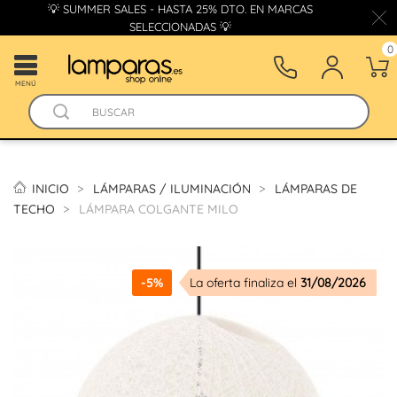
💡 SUMMER SALES - HASTA 25% DTO. EN MARCAS
SELECCIONADAS 💡
0
MENÚ
INICIO
LÁMPARAS / ILUMINACIÓN
LÁMPARAS DE
TECHO
LÁMPARA COLGANTE MILO
-5%
La oferta finaliza el
31/08/2026