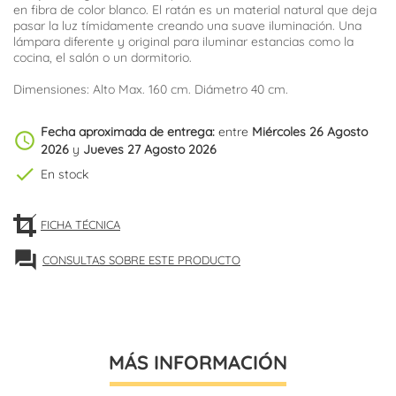
en fibra de color blanco. El ratán es un material natural que deja
pasar la luz tímidamente creando una suave iluminación. Una
lámpara diferente y original para iluminar estancias como la
cocina, el salón o un dormitorio.
Dimensiones: Alto Max. 160 cm. Diámetro 40 cm.
Fecha aproximada de entrega:
entre
Miércoles 26 Agosto
schedule
2026
y
Jueves 27 Agosto 2026
check
En stock
FICHA TÉCNICA
forum
CONSULTAS SOBRE ESTE PRODUCTO
MÁS INFORMACIÓN