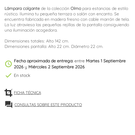
Lámpara colgante
de la colección
Olmo
para estancias de estilo
rústico. Ilumina tu pequeña terraza o salón con encanto. Se
encuentra fabricada en madera fresno con cable marrón de tela.
La luz atraviesa las pequeñas rejillas de la pantalla consiguiendo
una iluminación acogedora.
Dimensiones totales: Alto 142 cm.
Dimensiones pantalla: Alto 22 cm. Diámetro 22 cm.
Fecha aproximada de entrega:
entre
Martes 1 Septiembre
schedule
2026
y
Miércoles 2 Septiembre 2026
check
En stock
FICHA TÉCNICA
forum
CONSULTAS SOBRE ESTE PRODUCTO