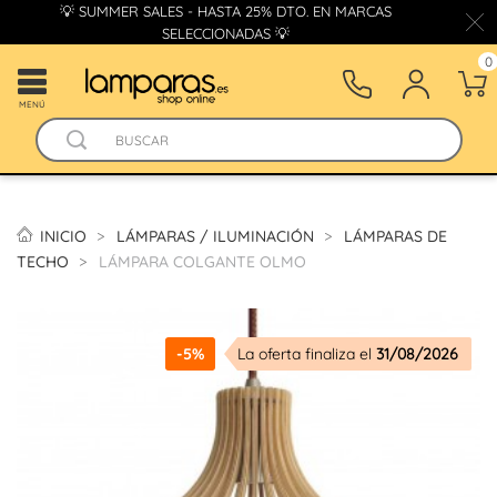
💡 SUMMER SALES - HASTA 25% DTO. EN MARCAS
SELECCIONADAS 💡
0
MENÚ
INICIO
LÁMPARAS / ILUMINACIÓN
LÁMPARAS DE
TECHO
LÁMPARA COLGANTE OLMO
-5%
La oferta finaliza el
31/08/2026