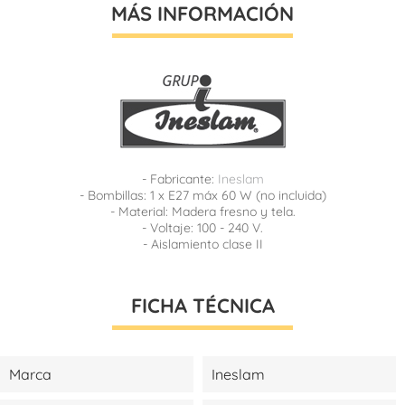
MÁS INFORMACIÓN
- Fabricante:
Ineslam
- Bombillas: 1 x E27 máx 60 W (no incluida)
- Material: Madera fresno y tela.
- Voltaje: 100 - 240 V.
- Aislamiento clase II
FICHA TÉCNICA
Marca
Ineslam