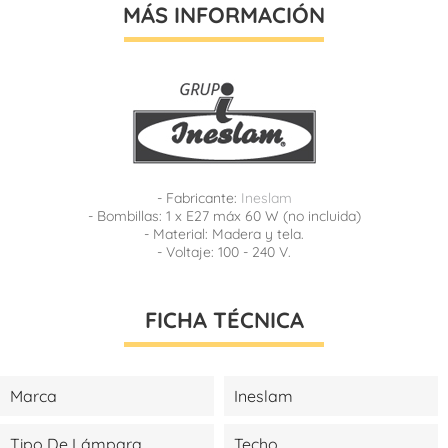
MÁS INFORMACIÓN
- Fabricante:
Ineslam
- Bombillas: 1 x E27 máx 60 W (no incluida)
- Material: Madera y tela.
- Voltaje: 100 - 240 V.
FICHA TÉCNICA
Marca
Ineslam
Tipo De Lámpara
Techo