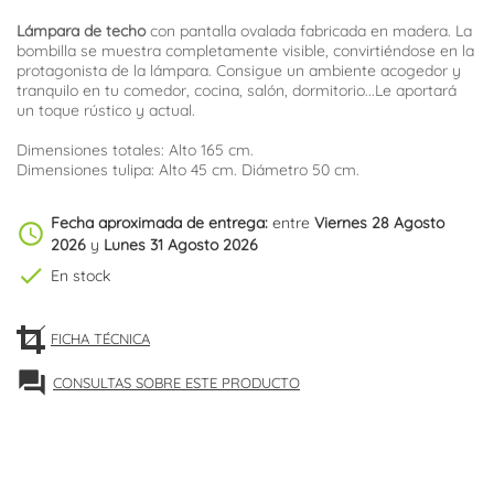
Lámpara de techo
con pantalla ovalada fabricada en madera. La
bombilla se muestra completamente visible, convirtiéndose en la
protagonista de la lámpara. Consigue un ambiente acogedor y
tranquilo en tu comedor, cocina, salón, dormitorio...Le aportará
un toque rústico y actual.
Dimensiones totales: Alto 165 cm.
Dimensiones tulipa: Alto 45 cm. Diámetro 50 cm.
Fecha aproximada de entrega:
entre
Viernes 28 Agosto
schedule
2026
y
Lunes 31 Agosto 2026
check
En stock
FICHA TÉCNICA
forum
CONSULTAS SOBRE ESTE PRODUCTO