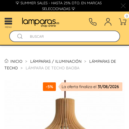
💡 SUMMER SALES - HASTA 25% DTO. EN MARCAS
SELECCIONADAS 💡
0
MENÚ
INICIO
LÁMPARAS / ILUMINACIÓN
LÁMPARAS DE
TECHO
LÁMPARA DE TECHO BAOBA
-5%
La oferta finaliza el
31/08/2026