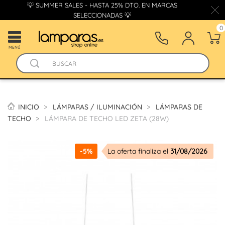
💡 SUMMER SALES - HASTA 25% DTO. EN MARCAS
SELECCIONADAS 💡
0
MENÚ
INICIO
LÁMPARAS / ILUMINACIÓN
LÁMPARAS DE
TECHO
LÁMPARA DE TECHO LED ZETA (28W)
-5%
La oferta finaliza el
31/08/2026