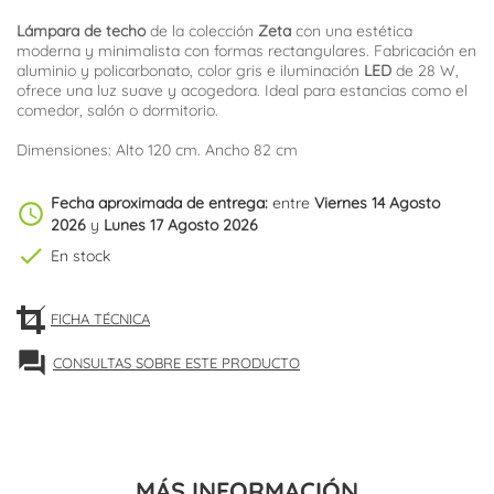
Lámpara de techo
de la colección
Zeta
con una estética
moderna y minimalista con formas rectangulares. Fabricación en
aluminio y policarbonato, color gris e iluminación
LED
de 28 W,
ofrece una luz suave y acogedora. Ideal para estancias como el
comedor, salón o dormitorio.
Dimensiones: Alto 120 cm. Ancho 82 cm
Fecha aproximada de entrega:
entre
Viernes 14 Agosto
schedule
2026
y
Lunes 17 Agosto 2026
check
En stock
FICHA TÉCNICA
forum
CONSULTAS SOBRE ESTE PRODUCTO
MÁS INFORMACIÓN