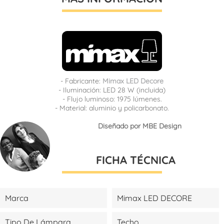
- Fabricante:
Mimax LED Decore
- Iluminación: LED 28 W (incluida)
- Flujo luminoso: 1975 lúmenes.
- Material: aluminio y policarbonato.
Diseñado por MBE Design
FICHA TÉCNICA
Marca
Mimax LED DECORE
Tipo De Lámpara
Techo