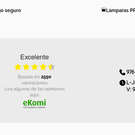
o seguro
Lámparas P
Excelente
976
basado en
2590
L-J
valoraciones
Lea algunas de las opiniones
V: 
aquí.