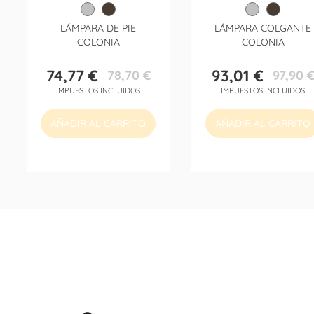
LÁMPARA DE PIE
LÁMPARA COLGANTE
COLONIA
COLONIA
74,77 €
93,01 €
78,70 €
97,90 
Precio
Precio
Precio
Precio
IMPUESTOS INCLUIDOS
IMPUESTOS INCLUIDOS
base
base
AÑADIR AL CARRITO
AÑADIR AL CARRITO