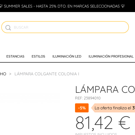
💡 SUMMER SALES - HASTA 25% DTO. EN MARCAS SELECCIONADAS 💡
ESTANCIAS
ESTILOS
ILUMINACIÓN LED
ILUMINACIÓN PROFESIONAL
CHO
LÁMPARA COLGANTE COLONIA I
LÁMPARA CO
REF:
23894010
-5%
La oferta finaliza el
3
81,42 €
IMPUESTOS INCLUIDOS