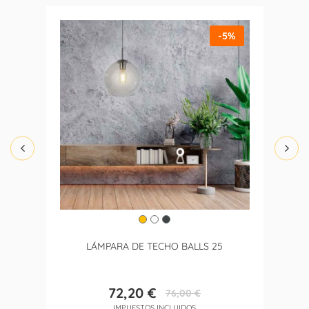
-5%
LÁMPARA DE TECHO BALLS 25
72,20 €
76,00 €
Precio
Precio
IMPUESTOS INCLUIDOS