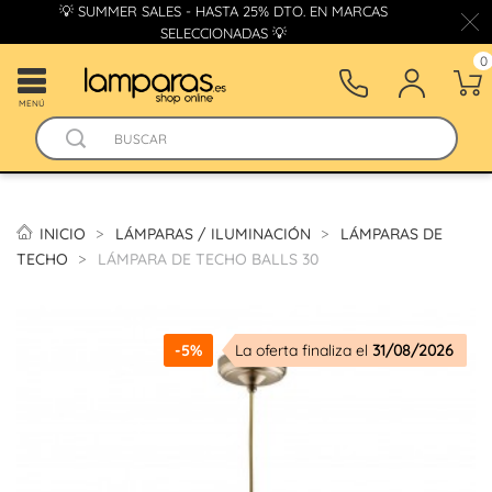
💡 SUMMER SALES - HASTA 25% DTO. EN MARCAS
SELECCIONADAS 💡
0
MENÚ
INICIO
LÁMPARAS / ILUMINACIÓN
LÁMPARAS DE
TECHO
LÁMPARA DE TECHO BALLS 30
-5%
La oferta finaliza el
31/08/2026