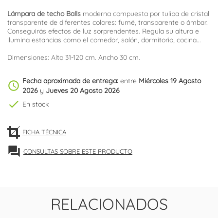
Lámpara de techo Balls
moderna compuesta por tulipa de cristal
transparente de diferentes colores: fumé, transparente o ámbar.
Conseguirás efectos de luz sorprendentes. Regula su altura e
ilumina estancias como el comedor, salón, dormitorio, cocina...
Dimensiones: Alto 31-120 cm. Ancho 30 cm.
Fecha aproximada de entrega:
entre
Miércoles 19 Agosto
schedule
2026
y
Jueves 20 Agosto 2026
check
En stock
FICHA TÉCNICA
forum
CONSULTAS SOBRE ESTE PRODUCTO
RELACIONADOS