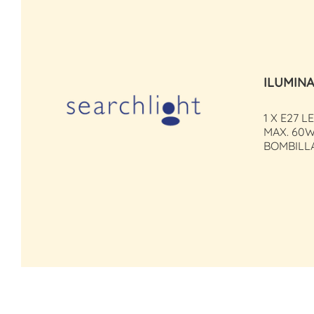
ILUMIN
1 X E27 L
MAX. 60W
BOMBILLA