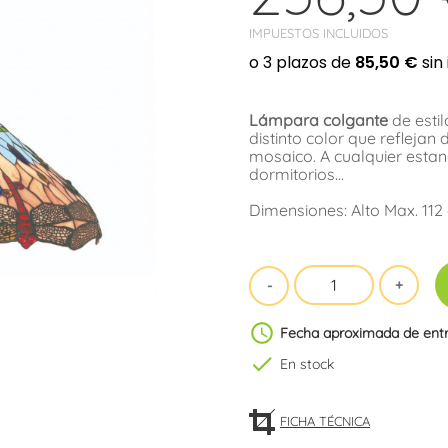
IMPUESTOS INCLUIDOS
Lámpara colgante
de estil
distinto color que reflejan
mosaico. A cualquier estan
dormitorios...
Dimensiones: Alto Max. 112
schedule
Fecha aproximada de ent
check
En stock
FICHA TÉCNICA