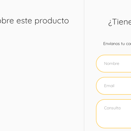
obre este producto
¿Tien
Envíanos tu con