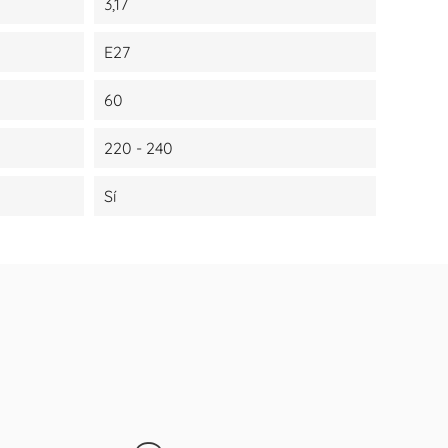
3,17
E27
60
220 - 240
Sí