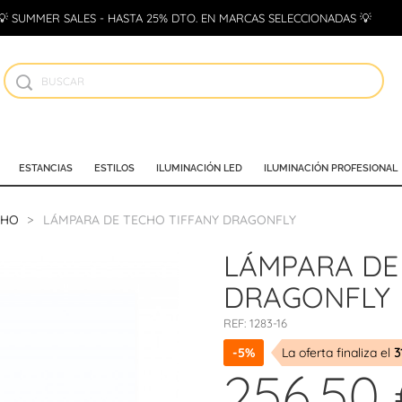
💡 SUMMER SALES - HASTA 25% DTO. EN MARCAS SELECCIONADAS 💡
ESTANCIAS
ESTILOS
ILUMINACIÓN LED
ILUMINACIÓN PROFESIONAL
CHO
LÁMPARA DE TECHO TIFFANY DRAGONFLY
LÁMPARA DE
DRAGONFLY
REF:
1283-16
-5%
La oferta finaliza el
3
256,50