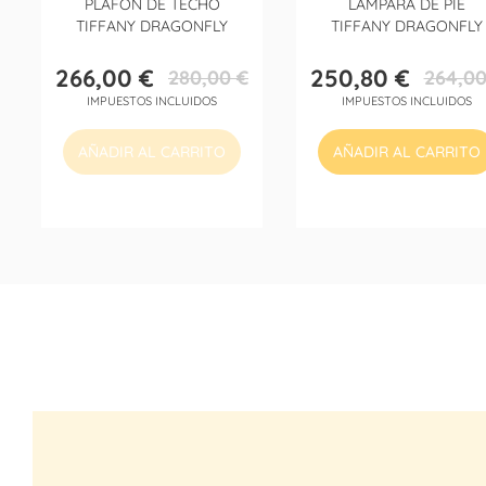
PLAFÓN DE TECHO
LÁMPARA DE PIE
TIFFANY DRAGONFLY
TIFFANY DRAGONFLY
266,00 €
250,80 €
280,00 €
264,00
Precio
Precio
Precio
Precio
IMPUESTOS INCLUIDOS
IMPUESTOS INCLUIDOS
base
base
AÑADIR AL CARRITO
AÑADIR AL CARRITO