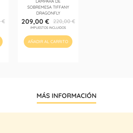
LÁMPARA DE
SOBREMESA TIFFANY
DRAGONFLY
209,00 €
 €
220,00 €
Precio
Precio
IMPUESTOS INCLUIDOS
base
AÑADIR AL CARRITO
MÁS INFORMACIÓN