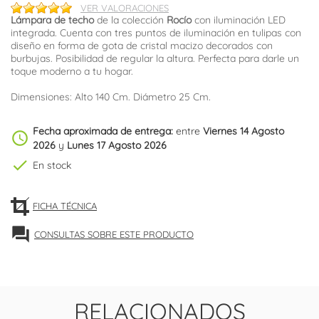
VER VALORACIONES
Lámpara de techo
de la colección
Rocío
con iluminación LED
integrada. Cuenta con tres puntos de iluminación en tulipas con
diseño en forma de gota de cristal macizo decorados con
burbujas. Posibilidad de regular la altura. Perfecta para darle un
toque moderno a tu hogar.
Dimensiones: Alto 140 Cm. Diámetro 25 Cm.
Fecha aproximada de entrega:
entre
Viernes 14 Agosto
schedule
2026
y
Lunes 17 Agosto 2026
check
En stock
FICHA TÉCNICA
forum
CONSULTAS SOBRE ESTE PRODUCTO
RELACIONADOS