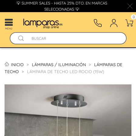
💡 SUMMER SALES - HASTA 25% DTO. EN MARCAS
SELECCIONADAS 💡
0
MENÚ
INICIO
LÁMPARAS / ILUMINACIÓN
LÁMPARAS DE
TECHO
LÁMPARA DE TECHO LED ROCIO (15W)