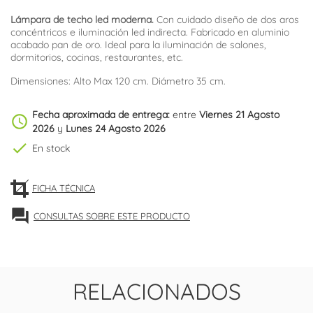
Lámpara de techo led moderna.
Con cuidado diseño de dos aros
concéntricos e iluminación led indirecta. Fabricado en aluminio
acabado pan de oro. Ideal para la iluminación de salones,
dormitorios, cocinas, restaurantes, etc.
Dimensiones: Alto Max 120 cm. Diámetro 35 cm.
Fecha aproximada de entrega:
entre
Viernes 21 Agosto
schedule
2026
y
Lunes 24 Agosto 2026
check
En stock
FICHA TÉCNICA
forum
CONSULTAS SOBRE ESTE PRODUCTO
RELACIONADOS