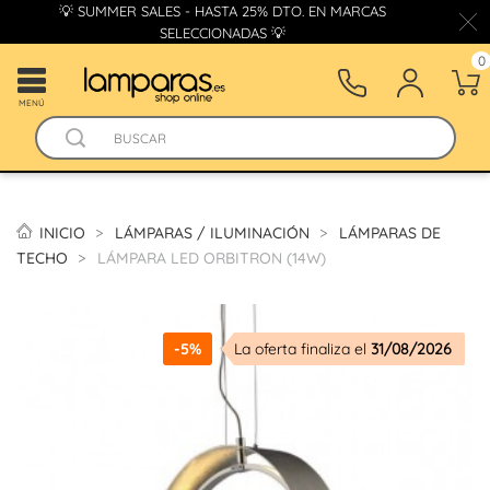
💡 SUMMER SALES - HASTA 25% DTO. EN MARCAS
SELECCIONADAS 💡
0
MENÚ
INICIO
LÁMPARAS / ILUMINACIÓN
LÁMPARAS DE
TECHO
LÁMPARA LED ORBITRON (14W)
-5%
La oferta finaliza el
31/08/2026