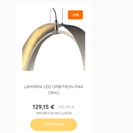
-5%
LÁMPARA LED ORBITRON MAX
(18W)
129,15 €
135,95 €
Precio
Precio
IMPUESTOS INCLUIDOS
base
COMPRAR