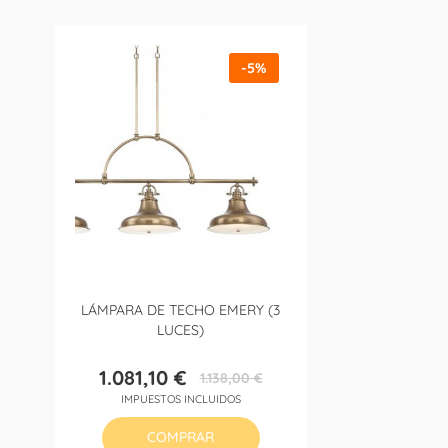
-5%
LÁMPARA DE TECHO EMERY (3
LUCES)
1.081,10 €
1.138,00 €
Precio
Precio
IMPUESTOS INCLUIDOS
base
COMPRAR