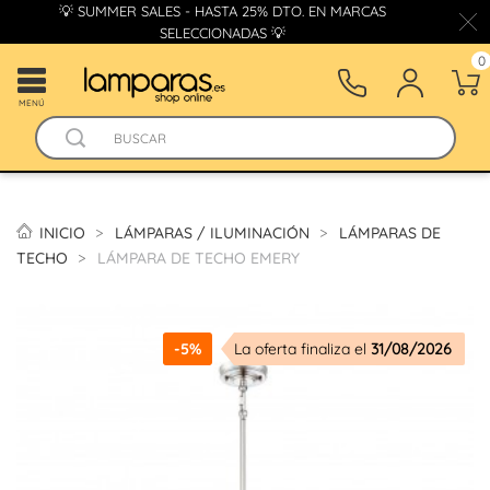
💡 SUMMER SALES - HASTA 25% DTO. EN MARCAS
SELECCIONADAS 💡
0
MENÚ
INICIO
LÁMPARAS / ILUMINACIÓN
LÁMPARAS DE
TECHO
LÁMPARA DE TECHO EMERY
-5%
La oferta finaliza el
31/08/2026