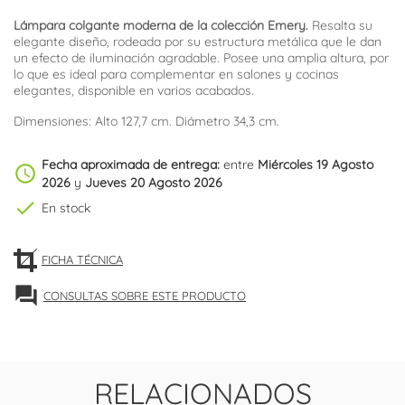
Lámpara colgante moderna de la colección Emery.
Resalta su
elegante diseño, rodeada por su estructura metálica que le dan
un efecto de iluminación agradable. Posee una amplia altura, por
lo que es ideal para complementar en salones y cocinas
elegantes, disponible en varios acabados.
Dimensiones: Alto 127,7 cm. Diámetro 34,3 cm.
Fecha aproximada de entrega:
entre
Miércoles 19 Agosto
schedule
2026
y
Jueves 20 Agosto 2026
check
En stock
FICHA TÉCNICA
forum
CONSULTAS SOBRE ESTE PRODUCTO
RELACIONADOS