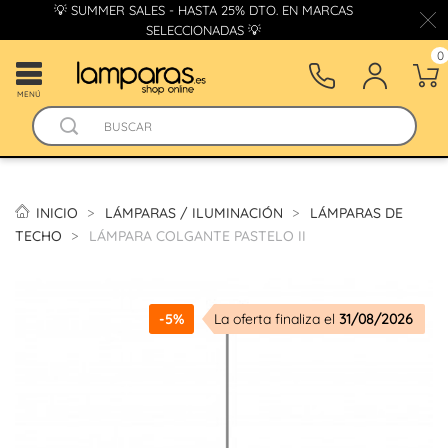
💡 SUMMER SALES - HASTA 25% DTO. EN MARCAS
SELECCIONADAS 💡
0
MENÚ
INICIO
LÁMPARAS / ILUMINACIÓN
LÁMPARAS DE
TECHO
LÁMPARA COLGANTE PASTELO II
-5%
La oferta finaliza el
31/08/2026