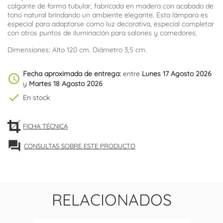
colgante de forma tubular, fabricada en madera con acabado de
tono natural brindando un ambiente elegante. Esta lámpara es
especial para adaptarse como luz decorativa, especial completar
con otros puntos de iluminación para salones y comedores.
Dimensiones: Alto 120 cm. Diámetro 3,5 cm.
Fecha aproximada de entrega:
entre
Lunes 17 Agosto 2026
schedule
y
Martes 18 Agosto 2026
check
En stock
FICHA TÉCNICA
forum
CONSULTAS SOBRE ESTE PRODUCTO
RELACIONADOS