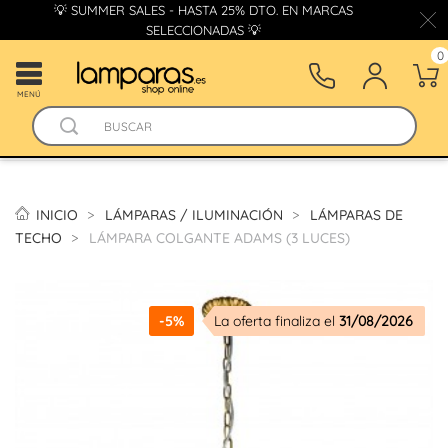
💡 SUMMER SALES - HASTA 25% DTO. EN MARCAS
SELECCIONADAS 💡
0
MENÚ
INICIO
LÁMPARAS / ILUMINACIÓN
LÁMPARAS DE
TECHO
LÁMPARA COLGANTE ADAMS (3 LUCES)
-5%
La oferta finaliza el
31/08/2026