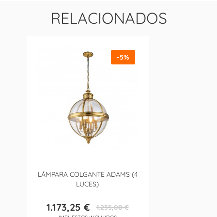
RELACIONADOS
-5%
LÁMPARA COLGANTE ADAMS (4
LUCES)
1.173,25 €
1.235,00 €
Precio
Precio