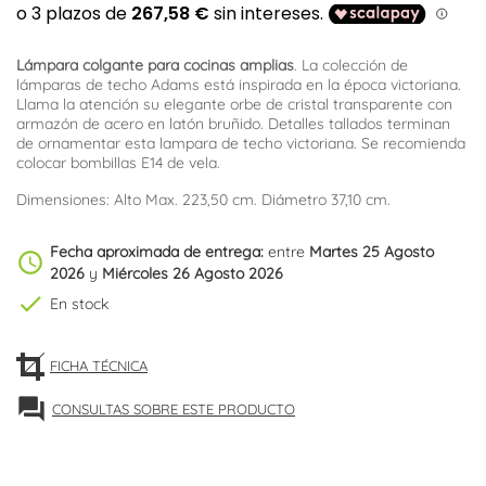
Lámpara colgante para cocinas amplias
. La colección de
lámparas de techo Adams está inspirada en la época victoriana.
Llama la atención su elegante orbe de cristal transparente con
armazón de acero en latón bruñido. Detalles tallados terminan
de ornamentar esta lampara de techo victoriana. Se recomienda
colocar bombillas E14 de vela.
Dimensiones: Alto Max. 223,50 cm. Diámetro 37,10 cm.
Fecha aproximada de entrega:
entre
Martes 25 Agosto
schedule
2026
y
Miércoles 26 Agosto 2026
check
En stock
FICHA TÉCNICA
forum
CONSULTAS SOBRE ESTE PRODUCTO