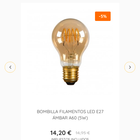
-5%
BOMBILLA FILAMENTOS LED E27
ÁMBAR A60 (5W)
14,20 €
14,95 €
Precio
Precio
IMPUESTOS INCLUIDOS