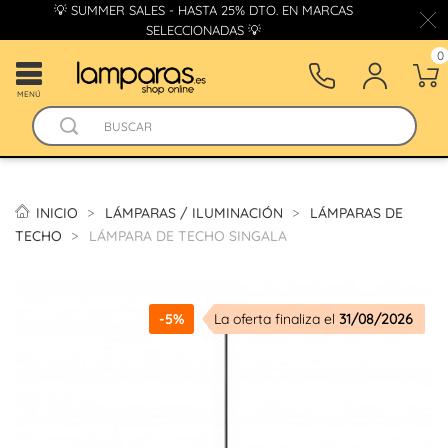
💡 SUMMER SALES - HASTA 25% DTO. EN MARCAS
SELECCIONADAS 💡
0
MENÚ
INICIO
LÁMPARAS / ILUMINACIÓN
LÁMPARAS DE
TECHO
LÁMPARA DE TECHO SINGALA
-5%
La oferta finaliza el
31/08/2026