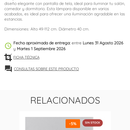
diseño elegante con pantalla de tela, ideal para iluminar tu salón,
comedor y dormitorio. Esta lámpara disponible en varios
acabados, es ideal para ofrecer una iluminación agradable en las
estancias.
Dimensiones: Alto 49-112 cm. Diámetro 40 cm.
Fecha aproximada de entrega:
entre
Lunes 31 Agosto 2026
schedule
y
Martes 1 Septiembre 2026
FICHA TÉCNICA
forum
CONSULTAS SOBRE ESTE PRODUCTO
RELACIONADOS
SIN STOCK
-5%