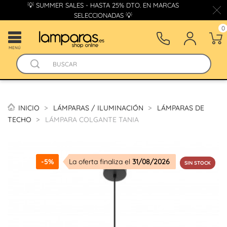
💡 SUMMER SALES - HASTA 25% DTO. EN MARCAS
SELECCIONADAS 💡
0
MENÚ
INICIO
LÁMPARAS / ILUMINACIÓN
LÁMPARAS DE
TECHO
LÁMPARA COLGANTE TANIA
-5%
La oferta finaliza el
31/08/2026
SIN STOCK