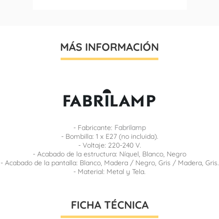
MÁS INFORMACIÓN
- Fabricante:
Fabrilamp
- Bombilla: 1 x E27 (no incluida).
- Voltaje: 220-240 V.
- Acabado de la estructura: Níquel, Blanco, Negro
- Acabado de la pantalla: Blanco, Madera / Negro, Gris / Madera, Gris.
- Material: Metal y Tela.
FICHA TÉCNICA