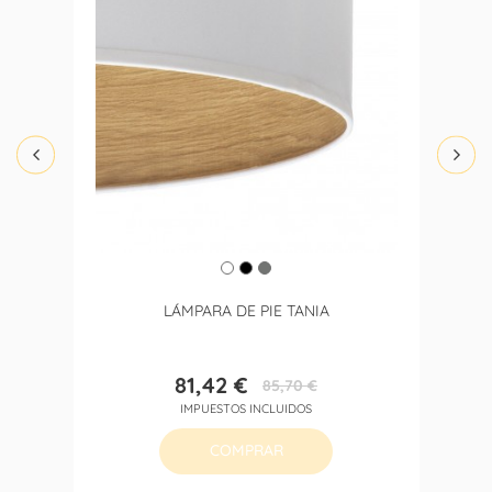
LÁMPARA DE PIE TANIA
81,42 €
85,70 €
Precio
Precio
IMPUESTOS INCLUIDOS
base
COMPRAR