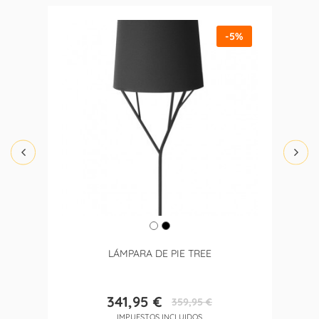
-5%
LÁMPARA DE PIE TREE
341,95 €
359,95 €
Precio
Precio
IMPUESTOS INCLUIDOS