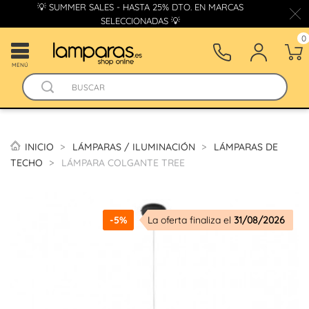
💡 SUMMER SALES - HASTA 25% DTO. EN MARCAS
SELECCIONADAS 💡
0
MENÚ
INICIO
LÁMPARAS / ILUMINACIÓN
LÁMPARAS DE
TECHO
LÁMPARA COLGANTE TREE
-5%
La oferta finaliza el
31/08/2026