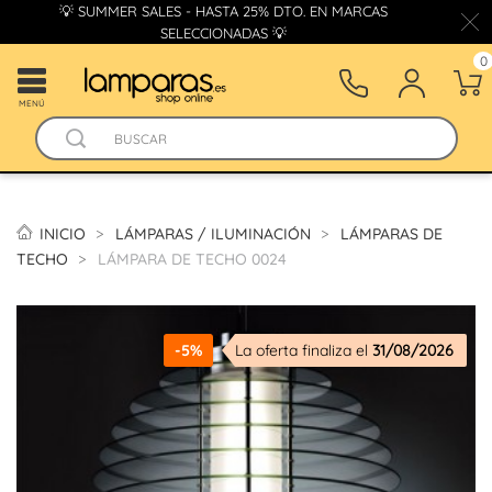
💡 SUMMER SALES - HASTA 25% DTO. EN MARCAS
SELECCIONADAS 💡
0
MENÚ
INICIO
LÁMPARAS / ILUMINACIÓN
LÁMPARAS DE
TECHO
LÁMPARA DE TECHO 0024
-5%
La oferta finaliza el
31/08/2026