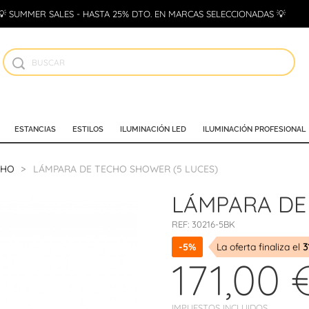
💡 SUMMER SALES - HASTA 25% DTO. EN MARCAS SELECCIONADAS 💡
ESTANCIAS
ESTILOS
ILUMINACIÓN LED
ILUMINACIÓN PROFESIONAL
CHO
LÁMPARA DE TECHO SHOWER (5 LUCES)
LÁMPARA DE
REF:
30216-5BK
-5%
La oferta finaliza el
3
171,00 
IMPUESTOS INCLUIDOS