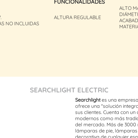
FUNCIONALIDADES
ALTO MA
DIÁMETR
.
ALTURA REGULABLE
ACABAD
AS NO INCLUIDAS
MATERIA
SEARCHLIGHT ELECTRIC
Searchlight
es una empresa 
ofrece una "solución integr
sus clientes. Cuenta con un
modernos como más tradicio
del mercado. Más de 3000 r
lámparas de pie, lámparas 
decorativa de cualquier es