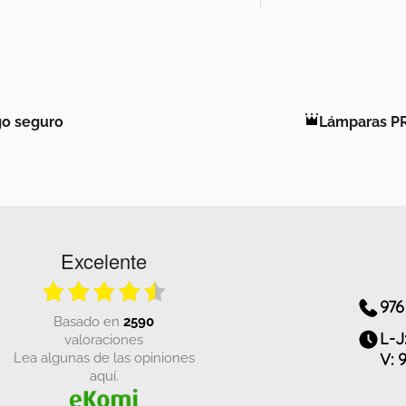
o seguro
Lámparas P
Excelente
976
basado en
2590
L-J
valoraciones
Lea algunas de las opiniones
V: 
aquí.