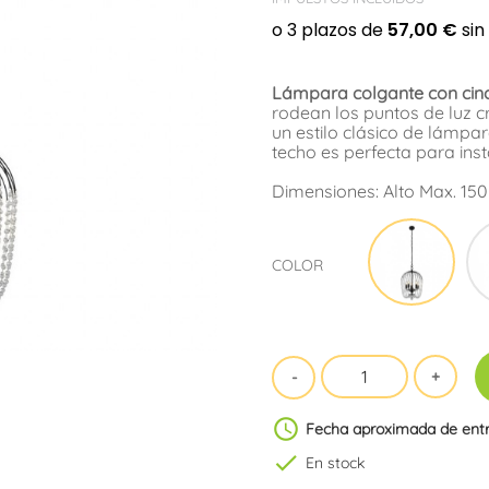
Lámpara colgante con cinc
rodean los puntos de luz 
un estilo clásico de lámpa
techo es perfecta para ins
Dimensiones: Alto Max. 15
Negr
COLOR
schedule
Fecha aproximada de ent
check
En stock