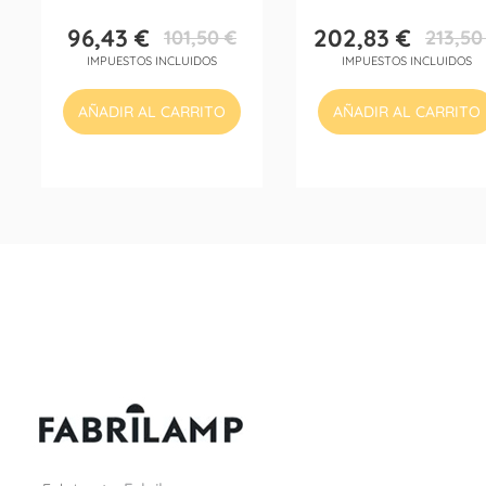
96,43 €
202,83 €
101,50 €
213,50
Precio
Precio
Precio
Precio
IMPUESTOS INCLUIDOS
IMPUESTOS INCLUIDOS
base
base
AÑADIR AL CARRITO
AÑADIR AL CARRITO