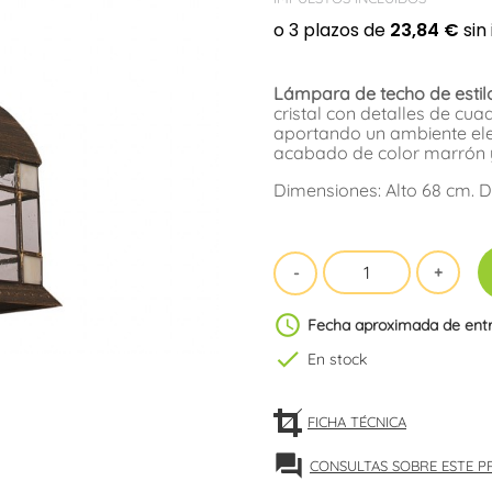
Lámpara de techo de estilo
cristal con detalles de cua
aportando un ambiente ele
acabado de color marrón y
Dimensiones: Alto 68 cm. 
schedule
Fecha aproximada de ent
check
En stock
FICHA TÉCNICA
forum
CONSULTAS SOBRE ESTE 