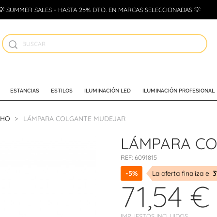
💡 SUMMER SALES - HASTA 25% DTO. EN MARCAS SELECCIONADAS 💡
ESTANCIAS
ESTILOS
ILUMINACIÓN LED
ILUMINACIÓN PROFESIONAL
CHO
LÁMPARA COLGANTE MUDEJAR
LÁMPARA C
REF:
6091815
-5%
La oferta finaliza el
3
71,54 €
IMPUESTOS INCLUIDOS