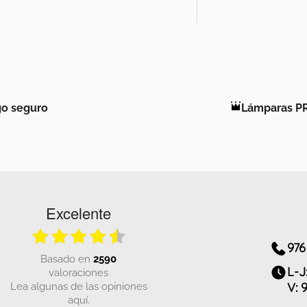
o seguro
Lámparas P
Excelente
976
basado en
2590
L-J
valoraciones
Lea algunas de las opiniones
V: 
aquí.