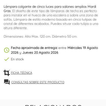
Lámpara colgante de cinco luces para salones amplios Mardi
Gras
. El diseño de este tipo de lámparas de techo es perfecto
para instalar en el hueco de una escalera o sobre una zona de
sofás. Lámpara de estilo moderno basado en cinco tulipas de
cristal de diferentes acabados. Puedes situar cada tulipa a una
altura diferente.
Dimensiones: Alto Max. 120 cm. Diámetro 50 cm.
Fecha aproximada de entrega:
entre
Miércoles 19 Agosto
schedule
2026
y
Jueves 20 Agosto 2026
check
En stock
FICHA TÉCNICA
forum
CONSULTAS SOBRE ESTE PRODUCTO