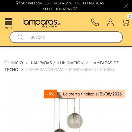
💡 SUMMER SALES - HASTA 25% DTO. EN MARCAS
SELECCIONADAS 💡
0
MENÚ
INICIO
LÁMPARAS / ILUMINACIÓN
LÁMPARAS DE
TECHO
LÁMPARA COLGANTE MARDI GRAS (5 LUCES)
-5%
La oferta finaliza el
31/08/2026