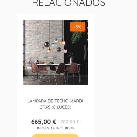
RELACIONADOS
-5%
LÁMPARA DE TECHO MARDI
GRAS (8 LUCES)
665,00 €
700,00 €
Precio
Precio
IMPUESTOS INCLUIDOS
base