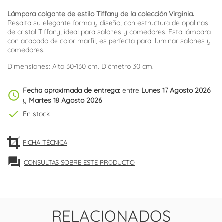
Lámpara colgante de estilo Tiffany de la colección Virginia.
Resalta su elegante forma y diseño, con estructura de opalinas
de cristal Tiffany, ideal para salones y comedores. Esta lámpara
con acabado de color marfil, es perfecta para iluminar salones y
comedores.
Dimensiones: Alto 30-130 cm. Diámetro 30 cm.
Fecha aproximada de entrega:
entre
Lunes 17 Agosto 2026
schedule
y
Martes 18 Agosto 2026
check
En stock
FICHA TÉCNICA
forum
CONSULTAS SOBRE ESTE PRODUCTO
RELACIONADOS