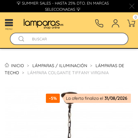
💡 SUMMER SALES - HASTA 25% DTO. EN MARCAS
SELECCIONADAS 💡
0
MENÚ
INICIO
LÁMPARAS / ILUMINACIÓN
LÁMPARAS DE
TECHO
LÁMPARA COLGANTE TIFFANY VIRGINIA
-5%
La oferta finaliza el
31/08/2026