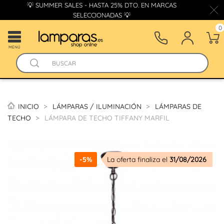
💡 SUMMER SALES - HASTA 25% DTO. EN MARCAS
SELECCIONADAS 💡
0
MENÚ
INICIO
LÁMPARAS / ILUMINACIÓN
LÁMPARAS DE
TECHO
LÁMPARA DE TECHO TIFFANY MARFIL
-5%
La oferta finaliza el
31/08/2026