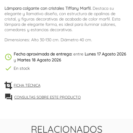
Lámpara colgante con cristales Tiffany Marfil.
Destaca su
elegante y llamativo diseño, con estructura de opalinas de
cristal, y figuras decorativas de acabado de color marfil. Esta
lámpara de elegante forma, es ideal para iluminar salones,
comedores y estancias decorativas.
Dimensiones: Alto 30-130 cm. Diámetro 40 cm.
Fecha aproximada de entrega:
entre
Lunes 17 Agosto 2026
schedule
y
Martes 18 Agosto 2026
check
En stock
FICHA TÉCNICA
forum
CONSULTAS SOBRE ESTE PRODUCTO
RELACIONADOS