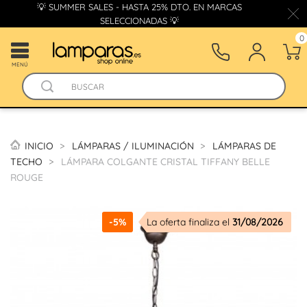
💡 SUMMER SALES - HASTA 25% DTO. EN MARCAS
SELECCIONADAS 💡
0
MENÚ
INICIO
LÁMPARAS / ILUMINACIÓN
LÁMPARAS DE
TECHO
LÁMPARA COLGANTE CRISTAL TIFFANY BELLE
ROUGE
-5%
La oferta finaliza el
31/08/2026