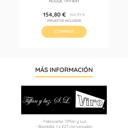
ROUGE TIFFANY
154,80 €
162,95 €
Precio
Precio
IMPUESTOS INCLUIDOS
base
COMPRAR
MÁS INFORMACIÓN
- Fabricante:
Tiffan y Luz.
- Bombilla: 1 x E27 (no incluida).