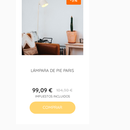
-5%
LÁMPARA DE PIE PARIS
99,09 €
104,30 €
Precio
Precio
IMPUESTOS INCLUIDOS
base
COMPRAR