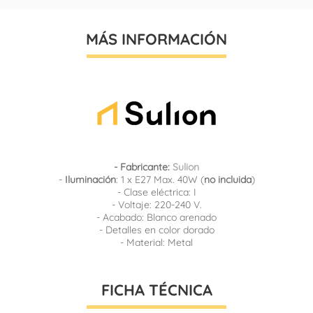
MÁS INFORMACIÓN
- Fabricante:
Sulion
-
Iluminación
: 1 x E27 Max. 40W (
no incluida
)
- Clase eléctrica: I
- Voltaje: 220-240 V.
- Acabado: Blanco arenado
- Detalles en color dorado
- Material: Metal
FICHA TÉCNICA