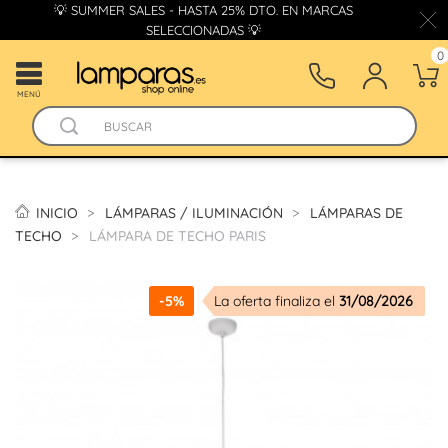
💡 SUMMER SALES - HASTA 25% DTO. EN MARCAS
SELECCIONADAS 💡
0
MENÚ
INICIO
LÁMPARAS / ILUMINACIÓN
LÁMPARAS DE
TECHO
LÁMPARA DE TECHO PARIS
-5%
La oferta finaliza el
31/08/2026