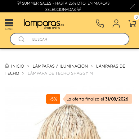
💡 SUMMER SALES - HASTA 25% DTO. EN MARCAS
SELECCIONADAS 💡
0
MENÚ
INICIO
LÁMPARAS / ILUMINACIÓN
LÁMPARAS DE
TECHO
LÁMPARA DE TECHO SHAGGY M
-5%
La oferta finaliza el
31/08/2026