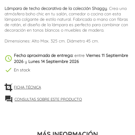
Lámpara de techo decorativa de la colección Shaggy
. Crea una
atmósfera boho chic en tu salón, comedor o cocina con esta
lámpara colgante de estilo natural. Fabricada a mano con fibras
de ratán, el diseño de la lámpara es perfecto para combinar con
decoración en tonos blancos o muebles de madera.
Dimensiones: Alto Max. 325 cm. Diámetro 45 cm.
Fecha aproximada de entrega:
entre
Viernes 11 Septiembre
schedule
2026
y
Lunes 14 Septiembre 2026
check
En stock
FICHA TÉCNICA
forum
CONSULTAS SOBRE ESTE PRODUCTO
MÁS INFORMACIÓN