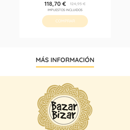
118,70 €
124,95 €
Precio
Precio
IMPUESTOS INCLUIDOS
base
COMPRAR
MÁS INFORMACIÓN