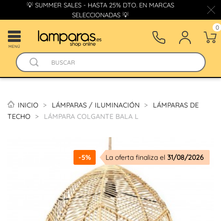
💡 SUMMER SALES - HASTA 25% DTO. EN MARCAS
SELECCIONADAS 💡
0
MENÚ
INICIO
LÁMPARAS / ILUMINACIÓN
LÁMPARAS DE
TECHO
LÁMPARA COLGANTE BALA L
-5%
La oferta finaliza el
31/08/2026