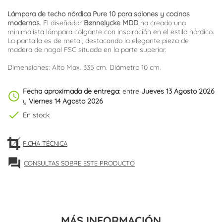
Lámpara de techo nórdica Pure 10 para salones y cocinas
modernas
. El diseñador
Bønnelycke MDD
ha creado una
minimalista lámpara colgante con inspiración en el estilo nórdico.
La pantalla es de metal, destacando la elegante pieza de
madera de nogal FSC situada en la parte superior.
Dimensiones: Alto Max. 335 cm. Diámetro 10 cm.
Fecha aproximada de entrega:
entre
Jueves 13 Agosto 2026
schedule
y
Viernes 14 Agosto 2026
check
En stock
FICHA TÉCNICA
forum
CONSULTAS SOBRE ESTE PRODUCTO
MÁS INFORMACIÓN