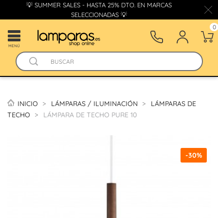
💡 SUMMER SALES - HASTA 25% DTO. EN MARCAS
SELECCIONADAS 💡
0
MENÚ
INICIO
LÁMPARAS / ILUMINACIÓN
LÁMPARAS DE
TECHO
LÁMPARA DE TECHO PURE 10
-30%