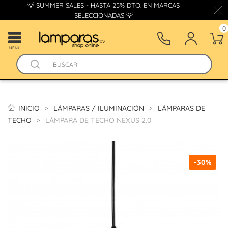
💡 SUMMER SALES - HASTA 25% DTO. EN MARCAS
SELECCIONADAS 💡
0
MENÚ
INICIO
LÁMPARAS / ILUMINACIÓN
LÁMPARAS DE
TECHO
LÁMPARA DE TECHO NEXUS 2.0
-30%