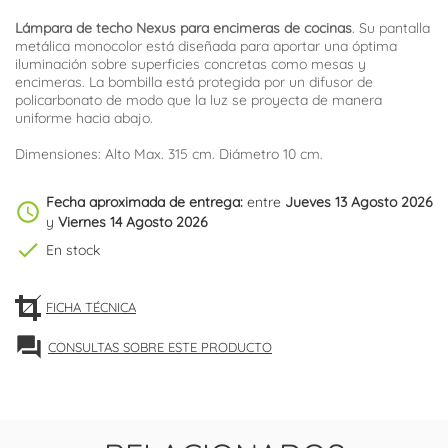
Lámpara de techo Nexus para encimeras de cocinas
. Su pantalla
metálica monocolor está diseñada para aportar una óptima
iluminación sobre superficies concretas como mesas y
encimeras. La bombilla está protegida por un difusor de
policarbonato de modo que la luz se proyecta de manera
uniforme hacia abajo.
Dimensiones: Alto Max. 315 cm. Diámetro 10 cm.
Fecha aproximada de entrega:
entre
Jueves 13 Agosto 2026
schedule
y
Viernes 14 Agosto 2026
check
En stock
FICHA TÉCNICA
forum
CONSULTAS SOBRE ESTE PRODUCTO