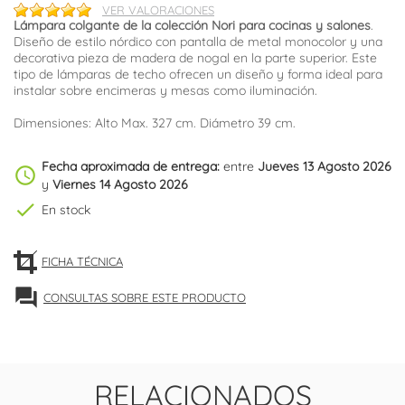
VER VALORACIONES
Lámpara colgante de la colección Nori para cocinas y salones
.
Diseño de estilo nórdico con pantalla de metal monocolor y una
decorativa pieza de madera de nogal en la parte superior. Este
tipo de lámparas de techo ofrecen un diseño y forma ideal para
instalar sobre encimeras y mesas como iluminación.
Dimensiones: Alto Max. 327 cm. Diámetro 39 cm.
Fecha aproximada de entrega:
entre
Jueves 13 Agosto 2026
schedule
y
Viernes 14 Agosto 2026
check
En stock
FICHA TÉCNICA
forum
CONSULTAS SOBRE ESTE PRODUCTO
RELACIONADOS