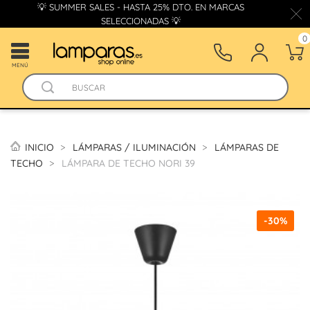
💡 SUMMER SALES - HASTA 25% DTO. EN MARCAS
SELECCIONADAS 💡
0
MENÚ
INICIO
LÁMPARAS / ILUMINACIÓN
LÁMPARAS DE
TECHO
LÁMPARA DE TECHO NORI 39
-30%