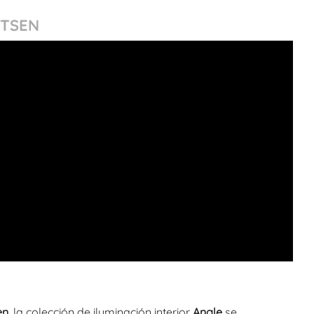
NTSEN
en
, la colección de iluminación interior
Angle
se