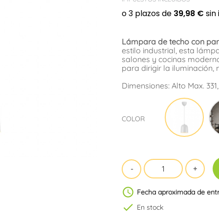
Lámpara de techo con pant
estilo industrial, esta lám
salones y cocinas modernas
para dirigir la iluminación
Dimensiones: Alto Max. 331
Blan
COLOR
schedule
Fecha aproximada de ent
check
En stock