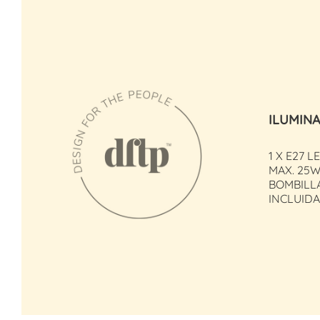
ILUMIN
1 X E27 L
MAX. 25
BOMBILL
INCLUIDA