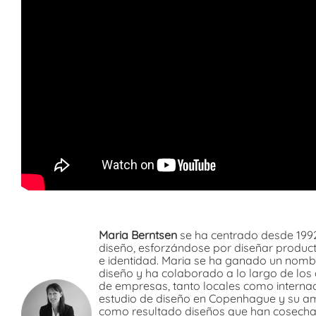
Maria Berntsen
se ha centrado desde 1992 
diseño, esforzándose por diseñar product
e identidad. Maria se ha ganado un nombre
diseño y ha colaborado a lo largo de lo
de empresas, tanto locales como internac
estudio de diseño en Copenhague y su am
como resultado diseños que han cosecha