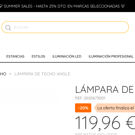
💡 SUMMER SALES - HASTA 25% DTO. EN MARCAS SELECCIONADAS 💡
ESTANCIAS
ESTILOS
ILUMINACIÓN LED
ILUMINACIÓN PROFESIONAL
CHO
LÁMPARA DE TECHO ANGLE
LÁMPARA DE
REF:
2020673001
-20%
La oferta finaliza el
119,96 
IMPUESTOS INCLUIDOS