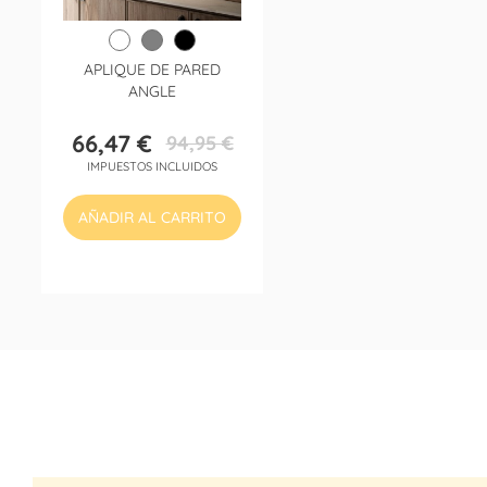
APLIQUE DE PARED
ANGLE
66,47 €
94,95 €
Precio
Precio
IMPUESTOS INCLUIDOS
base
AÑADIR AL CARRITO