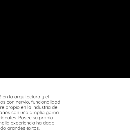
en la arquitectura y el
os con nervio, funcionalidad
 propio en la industria del
s años con una amplia gama
ionales. Posee su propio
plia experiencia ha dado
do grandes éxitos.