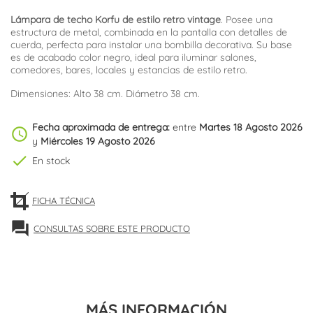
Lámpara de techo Korfu de estilo retro vintage
. Posee una
estructura de metal, combinada en la pantalla con detalles de
cuerda, perfecta para instalar una bombilla decorativa. Su base
es de acabado color negro, ideal para iluminar salones,
comedores, bares, locales y estancias de estilo retro.
Dimensiones: Alto 38 cm. Diámetro 38 cm.
Fecha aproximada de entrega:
entre
Martes 18 Agosto 2026
schedule
y
Miércoles 19 Agosto 2026
check
En stock
FICHA TÉCNICA
forum
CONSULTAS SOBRE ESTE PRODUCTO
MÁS INFORMACIÓN