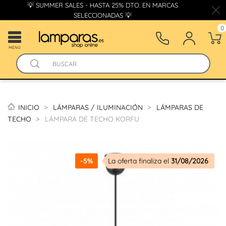
💡 SUMMER SALES - HASTA 25% DTO. EN MARCAS
SELECCIONADAS 💡
0
MENÚ
INICIO
LÁMPARAS / ILUMINACIÓN
LÁMPARAS DE
TECHO
LÁMPARA DE TECHO KORFU
-5%
La oferta finaliza el
31/08/2026