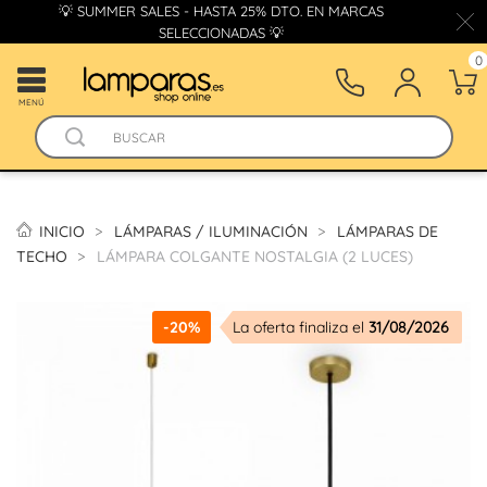
💡 SUMMER SALES - HASTA 25% DTO. EN MARCAS
SELECCIONADAS 💡
0
MENÚ
INICIO
LÁMPARAS / ILUMINACIÓN
LÁMPARAS DE
TECHO
LÁMPARA COLGANTE NOSTALGIA (2 LUCES)
-20%
La oferta finaliza el
31/08/2026