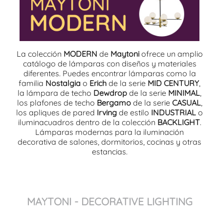
La colección
MODERN
de
Maytoni
ofrece un amplio
catálogo de lámparas con diseños y materiales
diferentes. Puedes encontrar lámparas como la
familia
Nostalgia
o
Erich
de la serie
MID CENTURY
,
la lámpara de techo
Dewdrop
de la serie
MINIMAL
,
los plafones de techo
Bergamo
de la serie
CASUAL
,
los apliques de pared
Irving
de estilo
INDUSTRIAL
o
iluminacuadros dentro de la colección
BACKLIGHT
.
Lámparas modernas para la iluminación
decorativa de salones, dormitorios, cocinas y otras
estancias.
MAYTONI - DECORATIVE LIGHTING