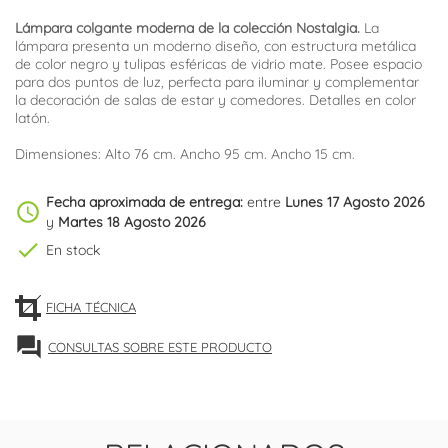
Lámpara colgante moderna de la colección Nostalgia.
La
lámpara presenta un moderno diseño, con estructura metálica
de color negro y tulipas esféricas de vidrio mate. Posee espacio
para dos puntos de luz, perfecta para iluminar y complementar
la decoración de salas de estar y comedores. Detalles en color
latón.
Dimensiones: Alto 76 cm. Ancho 95 cm. Ancho 15 cm.
Fecha aproximada de entrega:
entre
Lunes 17 Agosto 2026
schedule
y
Martes 18 Agosto 2026
check
En stock
FICHA TÉCNICA
forum
CONSULTAS SOBRE ESTE PRODUCTO