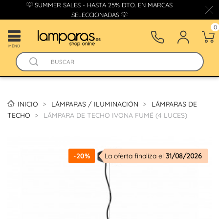
💡 SUMMER SALES - HASTA 25% DTO. EN MARCAS
SELECCIONADAS 💡
0
MENÚ
INICIO
LÁMPARAS / ILUMINACIÓN
LÁMPARAS DE
TECHO
LÁMPARA DE TECHO IVONA FUMÉ (4 LUCES)
-20%
La oferta finaliza el
31/08/2026