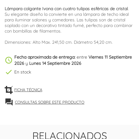
Lámpara colgante Ivona con cuatro tulipas esféricas de cristal
.
Su elegante diseño la convierte en una lámpara de techo ideal
para iluminar salones y comedores. Las tulipas son de cristal
soplado con un decorativo tintado fumé, perfecto para combinar
con bombillas de filamentos.
Dimensiones: Alto Max. 241,50 cm. Diámetro 54,20 cm.
Fecha aproximada de entrega:
entre
Viernes 11 Septiembre
schedule
2026
y
Lunes 14 Septiembre 2026
check
En stock
FICHA TÉCNICA
forum
CONSULTAS SOBRE ESTE PRODUCTO
RELACIONADOS