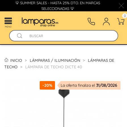
💡 SUMMER SALES - HASTA 25% DTO. EN MARCAS
SELECCIONADAS 💡
0
MENÚ
INICIO
LÁMPARAS / ILUMINACIÓN
LÁMPARAS DE
TECHO
LÁMPARA DE TECHO DICTE 40
-20%
La oferta finaliza el
31/08/2026