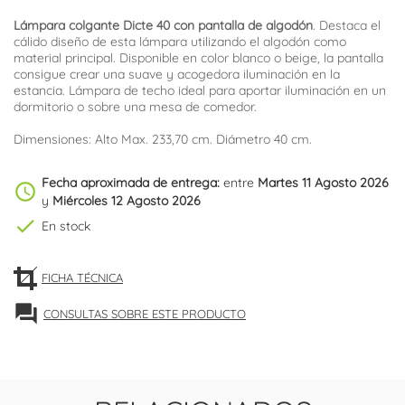
Lámpara colgante Dicte 40 con pantalla de algodón
. Destaca el
cálido diseño de esta lámpara utilizando el algodón como
material principal. Disponible en color blanco o beige, la pantalla
consigue crear una suave y acogedora iluminación en la
estancia. Lámpara de techo ideal para aportar iluminación en un
dormitorio o sobre una mesa de comedor.
Dimensiones: Alto Max. 233,70 cm. Diámetro 40 cm.
Fecha aproximada de entrega:
entre
Martes 11 Agosto 2026
schedule
y
Miércoles 12 Agosto 2026
check
En stock
FICHA TÉCNICA
forum
CONSULTAS SOBRE ESTE PRODUCTO