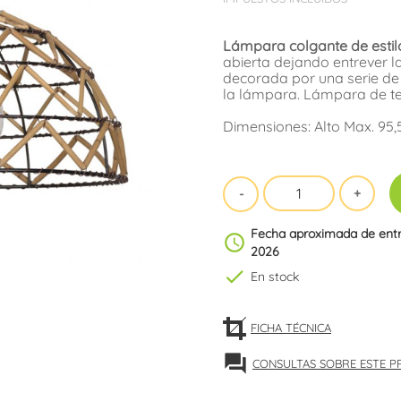
Lámpara colgante de estil
abierta dejando entrever la
decorada por una serie de 
la lámpara. Lámpara de tec
Dimensiones: Alto Max. 95,
Fecha aproximada de ent
schedule
2026
check
En stock
FICHA TÉCNICA
forum
CONSULTAS SOBRE ESTE 