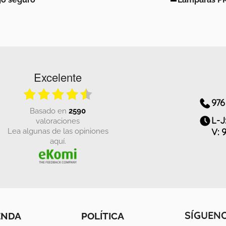
Excelente
976
basado en
2590
L-J
valoraciones
Lea algunas de las opiniones
V: 
aquí.
ENDA
POLÍTICA
SÍGUEN