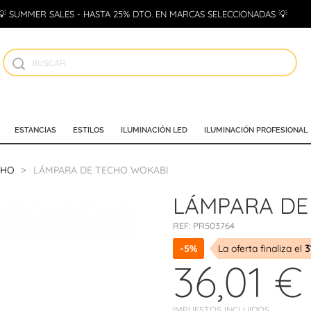
💡 SUMMER SALES - HASTA 25% DTO. EN MARCAS SELECCIONADAS 💡
ESTANCIAS
ESTILOS
ILUMINACIÓN LED
ILUMINACIÓN PROFESIONAL
CHO
LÁMPARA DE TECHO WOKABI
LÁMPARA DE
REF:
PR503764
-5%
La oferta finaliza el
3
36,01 €
IMPUESTOS INCLUIDOS